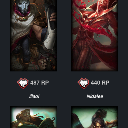
487 RP
440 RP
Illaoi
Nidalee