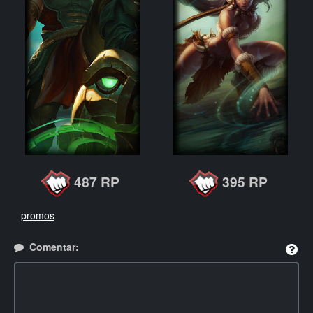
487 RP
395 RP
promos
Comentar: