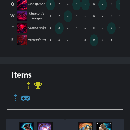
Q
Transfusión
1
2
3
4
5
6
7
8
9
1
Charco de
W
1
2
3
4
5
6
7
8
9
1
Sangre
E
Marea Roja
1
2
3
4
5
6
7
8
9
1
R
Hemoplaga
1
2
3
4
5
6
7
8
9
1
Items
⇡
⇡