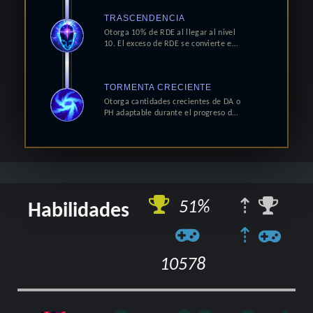
TRASCENDENCIA
Otorga 10% de RDE al llegar al nivel
10. El exceso de RDE se convierte e
…
TORMENTA CRECIENTE
Otorga cantidades crecientes de DA o
PH adaptable durante el progreso d
…
⇡
51%
Habilidades
⇡
10578