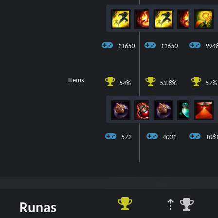
11650
11650
994
Items
54%
53.8%
57%
3
572
4031
108
⇡
Runas