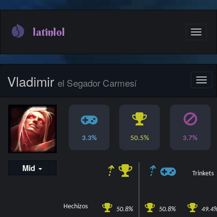
Pasar
al
latinlol
Toggle
contenido
naviga
principal
Vladimir
el Segador Carmesí
Toggl
navig
3.3%
50.5%
3.7%
Mid
⇡
⇡
Trinkets
Hechizos
50.8%
50.8%
49.4