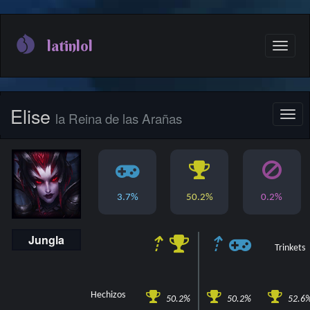
Pasar
al
latinlol
Toggle
contenido
naviga
principal
Elise
la Reina de las Arañas
Toggl
navig
3.7%
50.2%
0.2%
Jungla
⇡
⇡
Trinkets
Hechizos
50.2%
50.2%
52.6