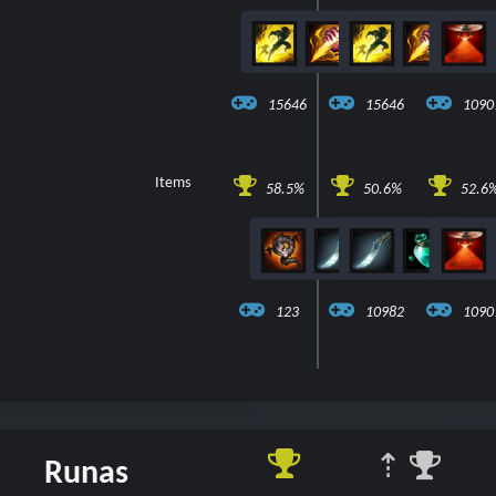
15646
15646
1090
Items
58.5%
50.6%
52.6
2
123
10982
1090
⇡
Runas