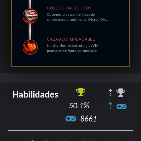
COLECCIÓN DE OJOS
Obtienes ojos por derribos de
campeones o centinelas. Otorga DA
…
CAZADOR IMPLACABLE
Los
derribos
únicos
otorgan
VM
permanente fuera de combate
.
⇡
Habilidades
50.1%
⇡
8661