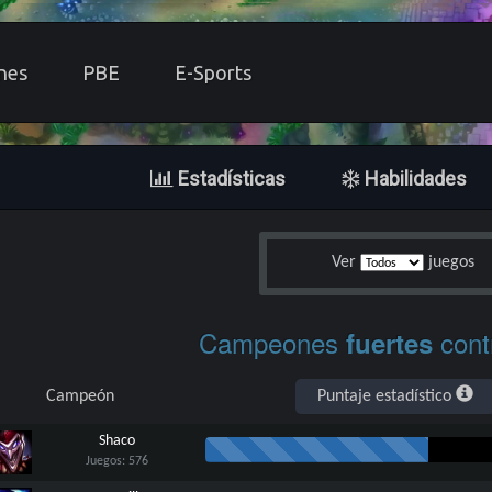
nes
PBE
E-Sports
Estadísticas
Habilidades
Ver
juegos
Campeones
cont
fuertes
Campeón
Puntaje estadístico
Shaco
Juegos: 576