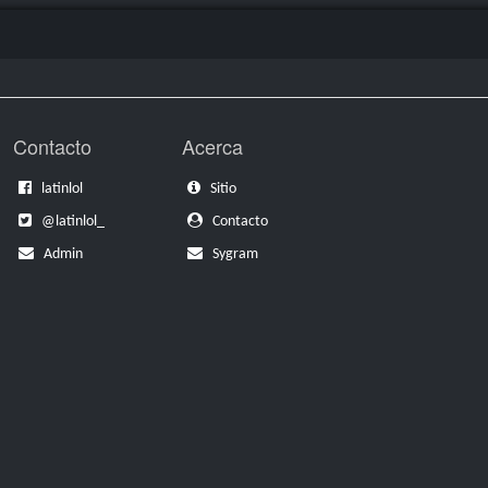
Juegos: 217
Nocturne
Juegos: 654
Taliyah
Juegos: 121
Contacto
Acerca
latinlol
Sitio
@latinlol_
Contacto
Admin
Sygram