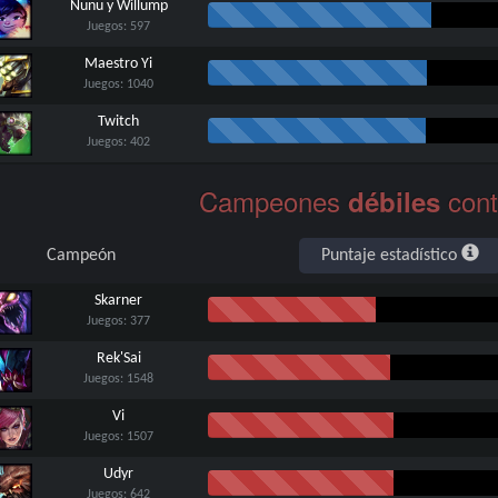
Nunu y Willump
Juegos: 597
Maestro Yi
Juegos: 1040
Twitch
Juegos: 402
Karthus
Campeones
con
débiles
Juegos: 443
Amumu
Campeón
Puntaje estadístico
Juegos: 344
Graves
Skarner
Juegos: 850
Juegos: 377
Jax
Rek'Sai
Juegos: 695
Juegos: 1548
Volibear
Vi
Juegos: 172
Juegos: 1507
Evelynn
Udyr
Sin
Juegos: 907
Juegos: 642