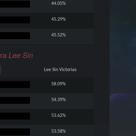
44.05%
45.29%
45.52%
45.60%
tra
Lee Sin
45.93%
Lee Sin
Victorias
46.24%
58.09%
46.47%
54.39%
46.51%
53.62%
46.53%
53.58%