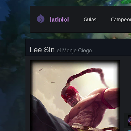
Pasar
al
latinlol
Guías
Campeo
contenido
principal
Lee Sin
el Monje Ciego