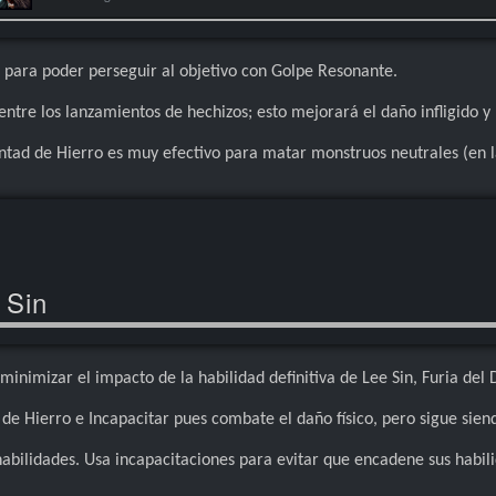
Fiddlesticks
Poppy
Juegos: 162
Juegos: 109
 para poder perseguir al objetivo con Golpe Resonante.
Kindred
Ivern
Juegos: 586
tre los lanzamientos de hechizos; esto mejorará el daño infligido y 
Juegos: 335
Jarvan IV
Shyvana
tad de Hierro es muy efectivo para matar monstruos neutrales (en la
Juegos: 2643
Juegos: 400
null
Sejuani
Juegos: 463
Juegos: 684
Camille
Olaf
Juegos: 218
Juegos: 250
 Sin
Kha'Zix
Juegos: 1757
nimizar el impacto de la habilidad definitiva de Lee Sin, Furia del 
Kayn
Juegos: 1474
de Hierro e Incapacitar pues combate el daño físico, pero sigue sien
Pantheon
Juegos: 470
bilidades. Usa incapacitaciones para evitar que encadene sus habili
Kayle