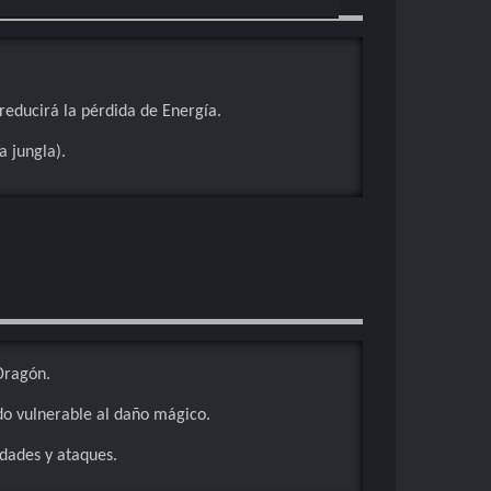
46.91%
53.21%
47.10%
53.13%
reducirá la pérdida de Energía.
47.67%
 jungla).
53.00%
48.16%
52.49%
48.17%
52.40%
52.13%
Dragón.
52.10%
do vulnerable al daño mágico.
51.70%
dades y ataques.